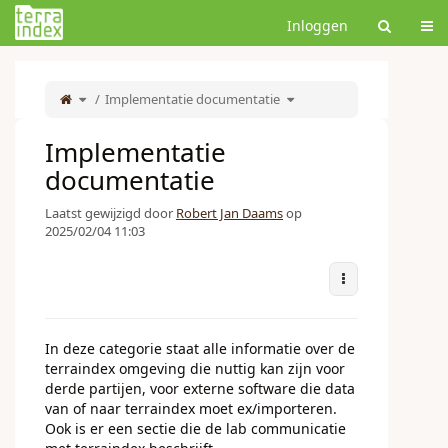
Home
Wiss
Inloggen
Toggle
Toggle
the
Implementatie documentatie
the
parent
hierarchy
tree
tree
of
under
Implementatie
Implementatie
documentatie.
documentatie.
Implementatie
documentatie
Laatst gewijzigd door
Robert Jan Daams
op
2025/02/04 11:03
More Actions
In deze categorie staat alle informatie over de
terraindex omgeving die nuttig kan zijn voor
derde partijen, voor externe software die data
van of naar terraindex moet ex/importeren.
Ook is er een sectie die de lab communicatie